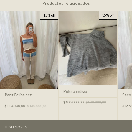
Productos relacionados
15% off
15% off
Polera índigo
Pant Felisa set
Saco
$108.000,00
$120.000,00
$110.500,00
$130.000,00
$136.
SEGUINOS EN