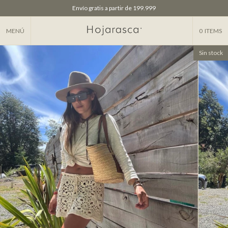
2 cuotas sin interés
Envío gratis a partir de 199.999
10% OFF tarjeta / transferencia 25% OFF
MENÚ
0
ITEMS
Sin stock