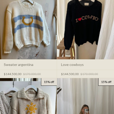
Sweater argentina
Love cowboys
$144.500,00
$170.000,00
$144.500,00
$170.000,00
15% off
15% off