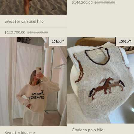
$144.500,00
$170.000,00
Sweater carrusel hilo
$120.700,00
$142.000,00
15% off
15% off
Chaleco polo hilo
Sweater kiss me