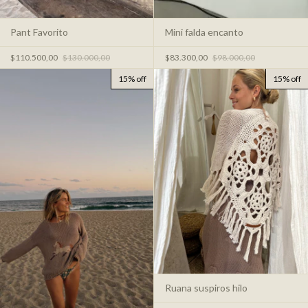
Pant Favorito
Mini falda encanto
$110.500,00
$130.000,00
$83.300,00
$98.000,00
15% off
15% off
Ruana suspiros hilo