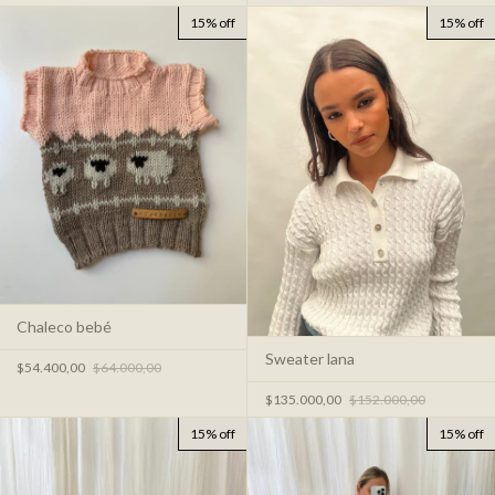
15% off
15% off
Chaleco bebé
Sweater lana
$54.400,00
$64.000,00
$135.000,00
$152.000,00
15% off
15% off