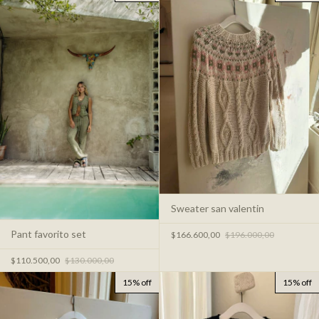
Sweater san valentin
Pant favorito set
$166.600,00
$196.000,00
$110.500,00
$130.000,00
15% off
15% off