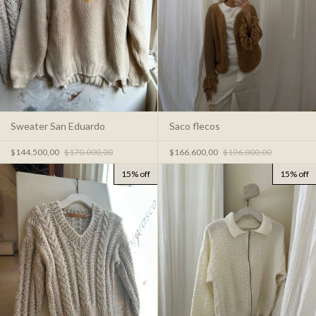
Sweater San Eduardo
Saco flecos
$144.500,00
$170.000,00
$166.600,00
$196.000,00
15% off
15% off