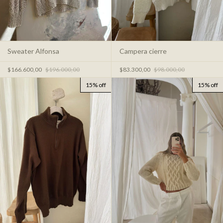
Sweater Alfonsa
Campera cierre
$166.600,00
$196.000,00
$83.300,00
$98.000,00
15% off
15% off